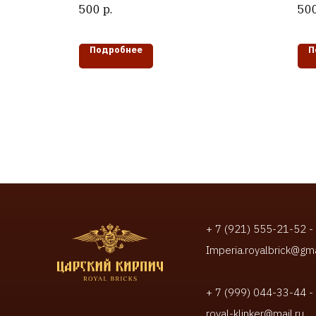
500
р.
50
Подробнее
П
+ 7 (921) 555-21-52 -
Imperia.royalbrick@gm
+ 7 (999) 044-33-44 -
royal-klinker@mail.ru