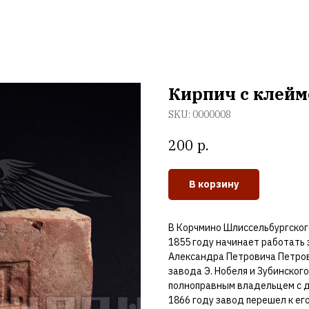
Услуги
Наши работы
Доставки и оплата
Контакты
Кирпич с клейм
SKU:
0000008
р.
200
В корзину
В Корчмино Шлиссельбургског
1855 году начинает работать
Александра Петровича Петров
завода Э. Нобеля и Зубинского 
полноправным владельцем с 
1866 году завод перешел к ег