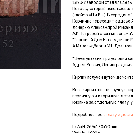
1870-х заводом стал владеть
Петров, который использовал к
(клеймо «П.и В.»). В середине
Корчмино переходит к вдове 
дочерью Александрой Михайл
А.И.Петровой с компаньонами"
"Торговый Дом Наследников М
А.М.Фельдберг и М.Н.Драшков
*Цены указаны при условии са
Адрес: Россия, Ленинградская
Кирпич получен путём демонта
Весь кирпич прошёл ручную со
первичную и вторичную детал
кирпича за отдельную плату, 
Подробнее про
оплату и дост
LxWxH: 265x130x70 mm
Weight: 4000 g