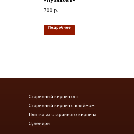
«Пузановъ»
700
р.
Подробнее
Старинный кирпич
опт
Старинный к
ирпич с клеймом
Плитка
из старинного кирпича
Сувенир
ы