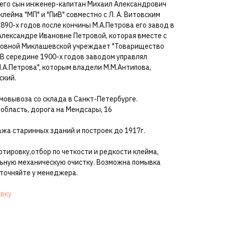
 его сын инженер-капитан Михаил Александрович
лейма "МП" и "ПиВ" совместно с Л. А. Витовским
 1890-х годов после кончины М.А.Петрова его завод в
Александре Ивановне Петровой, которая вместе с
овной Миклашевской учреждает "Товарищество
.В середине 1900-х годов заводом управлял
.А.Петрова", которым владели М.М.Антипова,
ский.
мовывоза со склада в Санкт-Петербурге.
 область, дорога на Мендсары, 16
жа старинных зданий и построек до 1917г.
ртировку,отбор по четкости и редкости клейма,
ьную механическую очистку. Возможна помывка
уточняйте у менеджера.
авку