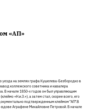
+ 7 (921) 555-21-52 - отдел кирпича
Imperia.royalbrick@gmail.com
+ 7 (999) 044-33-44 - отдел кирпичной плитки
royal-klinker@mail.ru
ом «АП»
о уезда на землях графа Кушелева-Безбородко в
 завод коллежского советника и кавалера
а. В начале 1850-х годов он был управляющим
(клеймо «Н.и.З.»), а затем стал, скорее всего, его
документально подтвержденным клеймом "АП".В
о вдове Аграфене Михайловне Петровой. В начале