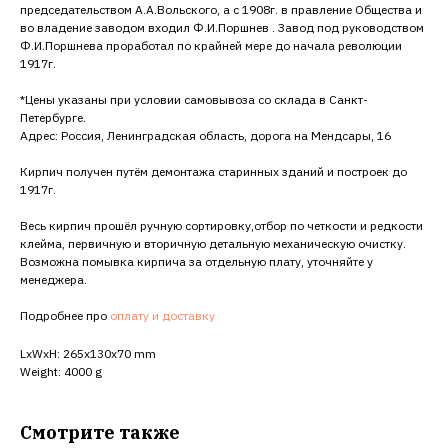
председательством А.А.Вольского, а с 1908г. в правление Общества и
во владение заводом входил Ф.И.Поршнев . Завод под руководством
Ф.И.Поршнева проработал по крайней мере до начала революции
1917г.
*Цены указаны при условии самовывоза со склада в Санкт-
Петербурге.
Адрес: Россия, Ленинградская область, дорога на Мендсары, 16
Кирпич получен путём демонтажа старинных зданий и построек до
1917г.
Весь кирпич прошёл ручную сортировку,отбор по четкости и редкости
клейма, первичную и вторичную детальную механическую очистку.
Возможна помывка кирпича за отдельную плату, уточняйте у
менеджера.
Подробнее про
оплату и доставку
LxWxH: 265x130x70 mm
Weight: 4000 g
Смотрите также