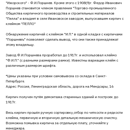
"Ижорского" - Ф.И.Поршнев. Кроме этого с 1908(9)г. Федор Иванович
Поршнев становится членом правления "Торгово-промышленного
Общества кирпичного производства и строительных материалов
"Пелла" и владеет в селе Ивановское заводом, выпускавшем кирпич с
клеймом "ПЕЛЛО"
Обнаружение кирпичей с клеймом "И.П." в одной кладке с кирпичами
"Поршневъ" позволяют сделать вывод, что они также принадлежат
этому владельцу.
Завод Ф.И.Поршнева проработал до 1917г. и использовал клеймо
"Ф.И.П." (с разными размерами рамки). Известны вариации клейм с
различным размером шрифта.
*Цены указаны при условии самовывоза со склада в Санкт-
Петербурге.
Адрес: Россия, Ленинградская область, дорога на Мендсары, 16
Кирпич получен путём демонтажа старинных зданий и построек до
1917г.
Весь кирпич прошёл ручную сортировку,отбор по четкости и редкости
клейма, первичную и вторичную детальную механическую очистку.
Возможна помывка кирпича за отдельную плату, уточняйте у
менеджера.