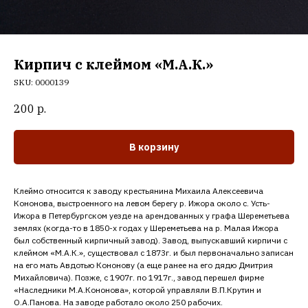
Кирпич с клеймом «М.А.К.»
SKU:
0000139
200
р.
В корзину
Клеймо относится к заводу крестьянина Михаила Алексеевича
Кононова, выстроенного на левом берегу р. Ижора около с. Усть-
Ижора в Петербургском уезде на арендованных у графа Шереметьева
землях (когда-то в 1850-х годах у Шереметьева на р. Малая Ижора
был собственный кирпичный завод). Завод, выпускавший кирпичи с
клеймом «М.А.К.», существовал с 1873г. и был первоначально записан
на его мать Авдотью Кононову (а еще ранее на его дядю Дмитрия
Михайловича). Позже, с 1907г. по 1917г., завод перешел фирме
«Наследники М.А.Кононова», которой управляли В.П.Крутин и
О.А.Панова. На заводе работало около 250 рабочих.