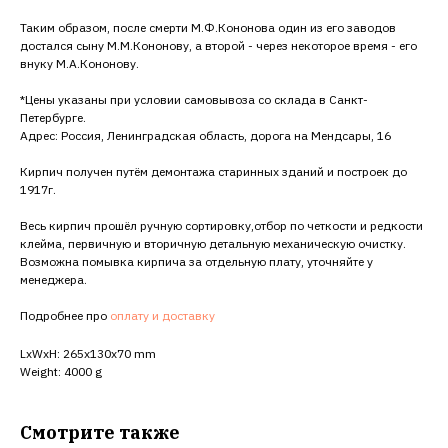
Таким образом, после смерти М.Ф.Кононова один из его заводов
достался сыну М.М.Кононову, а второй - через некоторое время - его
внуку М.А.Кононову.
*Цены указаны при условии самовывоза со склада в Санкт-
Петербурге.
Адрес: Россия, Ленинградская область, дорога на Мендсары, 16
Кирпич получен путём демонтажа старинных зданий и построек до
1917г.
Весь кирпич прошёл ручную сортировку,отбор по четкости и редкости
клейма, первичную и вторичную детальную механическую очистку.
Возможна помывка кирпича за отдельную плату, уточняйте у
менеджера.
Подробнее про
оплату и доставку
LxWxH: 265x130x70 mm
Weight: 4000 g
Смотрите также