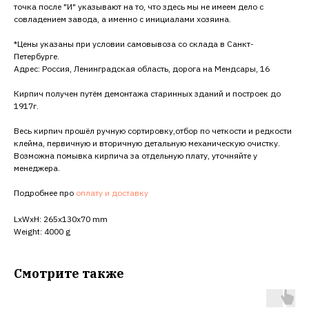
точка после "И" указывают на то, что здесь мы не имеем дело с
совладением завода, а именно с инициалами хозяина.
*Цены указаны при условии самовывоза со склада в Санкт-
Петербурге.
Адрес: Россия, Ленинградская область, дорога на Мендсары, 16
Кирпич получен путём демонтажа старинных зданий и построек до
1917г.
Весь кирпич прошёл ручную сортировку,отбор по четкости и редкости
клейма, первичную и вторичную детальную механическую очистку.
Возможна помывка кирпича за отдельную плату, уточняйте у
менеджера.
Подробнее про
оплату и доставку
LxWxH: 265x130x70 mm
Weight: 4000 g
Смотрите также