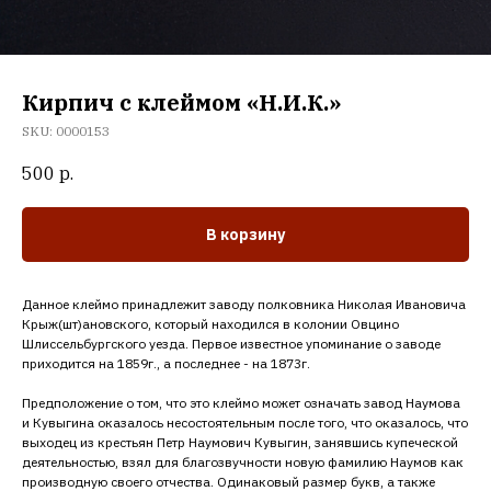
Кирпич с клеймом «Н.И.К.»
SKU:
0000153
500
р.
В корзину
Данное клеймо принадлежит заводу полковника Николая Ивановича
Крыж(шт)ановского, который находился в колонии Овцино
Шлиссельбургского уезда. Первое известное упоминание о заводе
приходится на 1859г., а последнее - на 1873г.
Предположение о том, что это клеймо может означать завод Наумова
и Кувыгина оказалось несостоятельным после того, что оказалось, что
выходец из крестьян Петр Наумович Кувыгин, занявшись купеческой
деятельностью, взял для благозвучности новую фамилию Наумов как
производную своего отчества. Одинаковый размер букв, а также