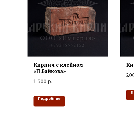
Кирпич с клеймом
Ки
«П.Байкова»
20
1 500
р.
П
Подробнее