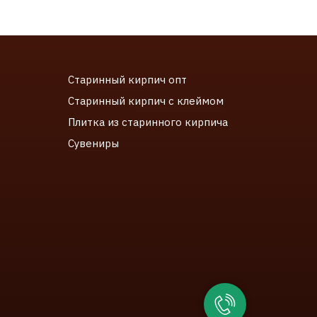
Старинный кирпич
опт
Старинный к
ирпич с клеймом
Плитка
из старинного кирпича
Сувенир
ы