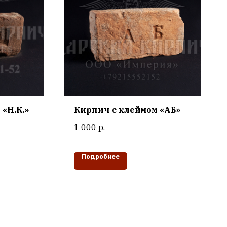
«Н.К.»
Кирпич с клеймом «АБ»
1 000
р.
Подробнее