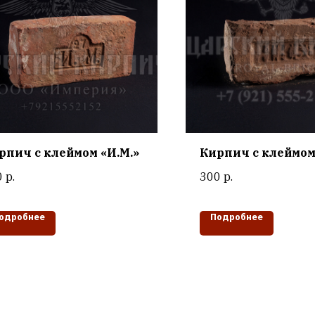
рпич с клеймом «И.М.»
Кирпич с клеймом 
0
р.
300
р.
одробнее
Подробнее