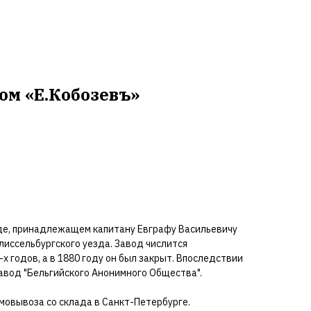
+ 7 (921) 555-21-52 - отдел кирпича
Imperia.royalbrick@gmail.com
+ 7 (999) 044-33-44 - отдел кирпичной плитки
royal-klinker@mail.ru
ом «Е.Кобозевъ»
де, принадлежащем капитану Евграфу Васильевичу
лиссельбургского уезда. Завод числится
 годов, а в 1880 году он был закрыт. Впоследствии
авод "Бельгийского Анонимного Общества".
мовывоза со склада в Санкт-Петербурге.