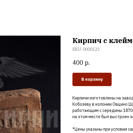
Услуги
Наши работы
Доставки и оплата
Контакты
Кирпич с клейм
SKU:
0000123
р.
400
В корзину
Кирпичи изготовлены на заво
Кобозеву в колонии Овцино Ш
работающим с середины 1870-х
на этом месте был выстроен з
*Цены указаны при условии са