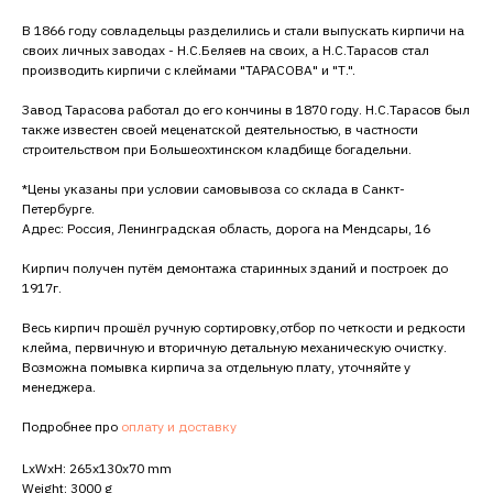
В 1866 году совладельцы разделились и стали выпускать кирпичи на
своих личных заводах - Н.С.Беляев на своих, а Н.С.Тарасов стал
производить кирпичи с клеймами "ТАРАСОВА" и "Т.".
Завод Тарасова работал до его кончины в 1870 году. Н.С.Тарасов был
также известен своей меценатской деятельностью, в частности
строительством при Большеохтинском кладбище богадельни.
*Цены указаны при условии самовывоза со склада в Санкт-
Петербурге.
Адрес: Россия, Ленинградская область, дорога на Мендсары, 16
Кирпич получен путём демонтажа старинных зданий и построек до
1917г.
Весь кирпич прошёл ручную сортировку,отбор по четкости и редкости
клейма, первичную и вторичную детальную механическую очистку.
Возможна помывка кирпича за отдельную плату, уточняйте у
менеджера.
Подробнее про
оплату и доставку
LxWxH: 265x130x70 mm
Weight: 3000 g