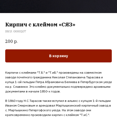
Кирпич с клеймом «СЯЗ»
SKU:
0000207
200
р.
В корзину
Кирпичи с клеймами "Т.Б." и "Т.иБ." произведены на совместном
заводе почетного гражданина Николая Степановича Тарасова и
купца 1-ой гильдии Петра Абрамовича Беляева в Петербургском уезде
на р. Славянке. Это клеймо документально подтверждено архивными
документами в начале 1850-х годов.
В 1860 году Н.С.Тарасов также вступил в альянс с купцом 1-й гильдии
Иваном Смирновым и арендовал Мартышкинский кирпичный завод в
с. Мартышкино Петергофского уезда. На этом заводе они
кратковременно производили кирпич с клеймом "Т.иС.".