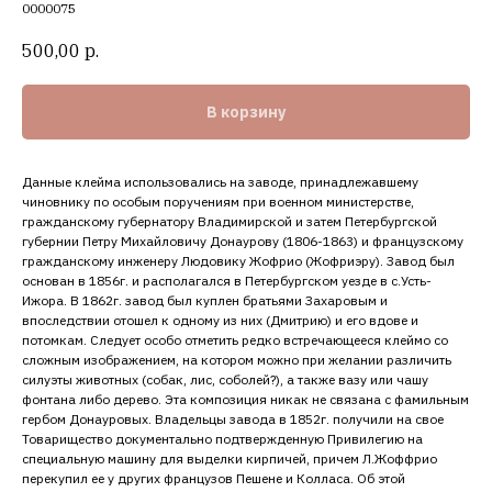
0000075
500,00
р.
В корзину
Данные клейма использовались на заводе, принадлежавшему
чиновнику по особым поручениям при военном министерстве,
гражданскому губернатору Владимирской и затем Петербургской
губернии Петру Михайловичу Донаурову (1806-1863) и французскому
гражданскому инженеру Людовику Жофрио (Жофриэру). Завод был
основан в 1856г. и располагался в Петербургском уезде в с.Усть-
Ижора. В 1862г. завод был куплен братьями Захаровым и
впоследствии отошел к одному из них (Дмитрию) и его вдове и
потомкам. Следует особо отметить редко встречающееся клеймо со
сложным изображением, на котором можно при желании различить
силуэты животных (собак, лис, соболей?), а также вазу или чашу
фонтана либо дерево. Эта композиция никак не связана с фамильным
гербом Донауровых. Владельцы завода в 1852г. получили на свое
Товарищество документально подтвержденную Привилегию на
специальную машину для выделки кирпичей, причем Л.Жоффрио
перекупил ее у других французов Пешене и Колласа. Об этой