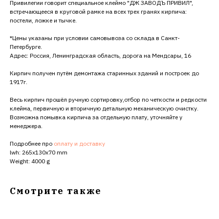
Привилегии говорит специальное клеймо "ДЖ ЗАВОДЪ ПРИВИЛ",
встречающееся в круговой рамке на всех трех гранях кирпича:
постели, ложке и тычке.
*Цены указаны при условии самовывоза со склада в Санкт-
Петербурге.
Адрес: Россия, Ленинградская область, дорога на Мендсары, 16
Кирпич получен путём демонтажа старинных зданий и построек до
1917г.
Весь кирпич прошёл ручную сортировку,отбор по четкости и редкости
клейма, первичную и вторичную детальную механическую очистку.
Возможна помывка кирпича за отдельную плату, уточняйте у
менеджера.
Подробнее про
оплату и доставку
lwh: 265x130x70 mm
Weight: 4000 g
Смотрите также